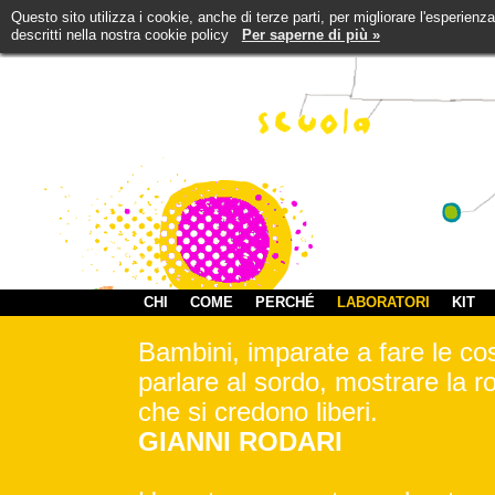
Questo sito utilizza i cookie, anche di terze parti, per migliorare l'esperienz
descritti nella nostra cookie policy
Per saperne di più »
CHI
COME
PERCHÉ
LABORATORI
KIT
Bambini, imparate a fare le cose 
parlare al sordo, mostrare la ro
che si credono liberi.
GIANNI RODARI