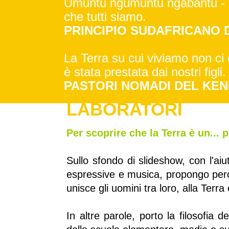
Umuntu ngumuntu ngabantu - Io
che tutti siamo.
PRINCIPIO SUDAFRICANO 
La Terra su cui viviamo non ci è
è stata prestata dai nostri figli.
PASTORI NOMADI DEL KEN
LABORATORI
Per scoprire che la Terra è un... 
Sullo sfondo di slideshow, con l'aiut
espressive e musica, propongo percor
unisce gli uomini tra loro, alla Terra e
In altre parole, porto la filosofia d