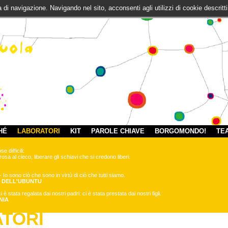
za di navigazione. Navigando nel sito, acconsenti agli utilizzi di cookie descri
HÉ
LABORATORI
KIT
PAROLE CHIAVE
BORGOMONDO!
TE
 difficili:
osa al cieco, liberare gli schiavi che si credono liberi.
 sono ciò che sono in virtù di ciò che tutti siamo.
O DELL'UBUNTU
è stata regalata dai nostri padri: ci è stata prestata dai nostri figli.
NIA
TORI