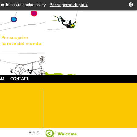
×
tti nella nostra cookie policy
Per saperne di più »
AM
CONTATTI
A
A
A
Welcome