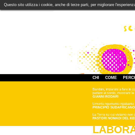
Questo sito utilizza i cookie, anche di terze parti, per migliorare l'esperien
CHI
COME
PERC
Bambini, imparate a fare le cose
parlare al sordo, mostrare la r
GIANNI RODARI
Umuntu ngumuntu ngabantu - Io
PRINCIPIO SUDAFRICAN
La Terra su cui viviamo non ci 
PASTORI NOMADI DEL KE
LABORA