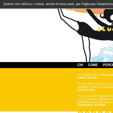
Questo sito utilizza i cookie, anche di terze parti, per migliorare l'esperien
CHI
COME
PERC
Lo sviluppo non è una questio
AMARTYA SEN
Poiché i nostri interessi sono
desiderio di felicità e quello deg
DALAI LAMA
Tu non sei solo: qualunque cos
i vicini, i lontani e i lontani
dipenderà anche dal mondo ch
NORBERTO BOBBIO