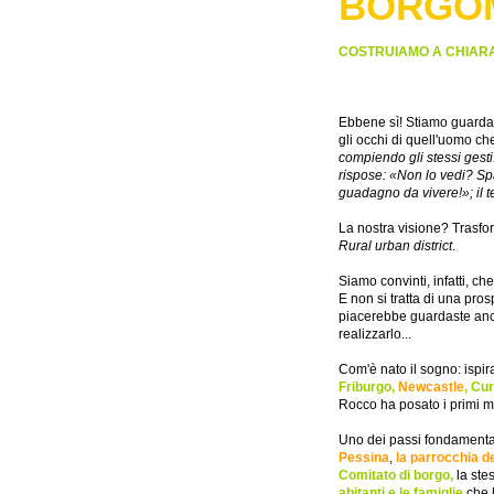
BORGO
COSTRUIAMO A CHIARA
Ebbene sì! Stiamo guard
gli occhi di quell'uomo ch
compiendo gli stessi gesti
rispose: «Non lo vedi? Spa
guadagno da vivere!»; il t
La nostra visione? Trasfor
Rural urban district
.
Siamo convinti, infatti, ch
E non si tratta di una pros
piacerebbe guardaste anche
realizzarlo...
Com'è nato il sogno: ispira
F
riburgo,
Newcastle
, Cur
Rocco ha posato i primi m
Uno dei passi fondamentali
Pessina
,
la parrocchia d
Comitato di borgo,
la ste
abitanti e le famiglie
che h