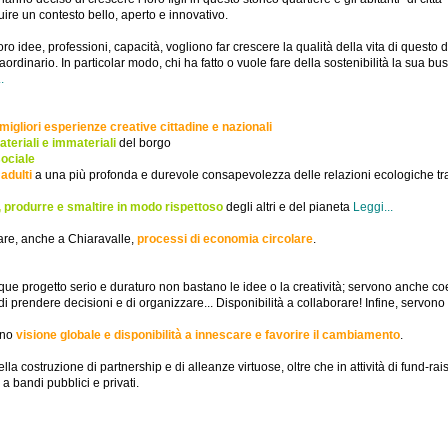
ruire un contesto bello, aperto e innovativo.
ro idee, professioni, capacità, vogliono far crescere la qualità della vita di questo 
rdinario. In particolar modo, chi ha fatto o vuole fare della sostenibilità la sua bus
.
 migliori esperienze creative cittadine e nazionali
ateriali e immateriali
del borgo
sociale
adulti
a una più profonda e durevole consapevolezza delle relazioni ecologiche tr
 produrre e smaltire in modo rispettoso
degli altri e del pianeta
Leggi...
care, anche a Chiaravalle,
processi di economia circolare
.
e progetto serio e duraturo non bastano le idee o la creatività; servono anche c
di prendere decisioni e di organizzare... Disponibilità a collaborare! Infine, servono
ono
visione globale e disponibilità a innescare e favorire il cambiamento
.
a costruzione di partnership e di alleanze virtuose, oltre che in attività di fund-ra
a bandi pubblici e privati.