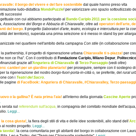
ravalle: il borgo del vivere e del fare sostenibile
dal quale hanno preso vita
animazione ludo-didattica
MondoPuzzle
!
per valorizzare uno spazio sottoutiizzato d
etti successivi
ogettuale con cui abbiamo partecipato
al
Bando
Cariplo 2011 per la coesione soci
a, Associazione del Borgo e Abbazia di Chiaravalle
, oltre ad
operatori dell'arte, de
anti del borgo
. Il progetto (
laboratori d'arte, teatro, ecologia e intercultura per la co
lità del territorio
), superata una prima selezione si è messo in stand by per allarga
organizzate nel quartiere nell'ambito della campagna
Con stile
(in collaborazione co
 la partnership
,
il progetto di rigenerazione urbana
Chiaravalle ti s-piazza!
per cre
e non ce l'ha". Con il contributo di
Fondazione Cariplo, Milano Depur
,
Politecnico
finanziati grazie all'
Anguriera di Chiaravalle
di
Terzo Paesaggio
(vedi oltre)
ro: cantieri per un giardino planetario!
per proseguire, sempre con il sostegno di 
 per la
rigenerazione
del nostro
borgo-fuori-porta-in-città
o
,
se preferite
,
del
rural urb
ione con i
Teatri del Sacro
.
lle pagine
di FaceBook: Anguriera di Chiaravalle, #Chiaravalley, Terzo paesagg
uovo o la gallina? È nata prima l'aia!
all'interno della giornata
Cascine Aperte
pr
.
 serata sul
referendum sull'acqua,
in compagnia del comitato mondiale dell'acqua
ilio.
Leggi...
' la cosa giusta!
, la fiera degli stili di vita e delle idee sostenibili,
allo stand dell
'
Arc
 al nostro progetto.
Leggi...
a tavola!
:
la cena comunitaria
per gli abitanti del borgo in collaborazione con Laur
 Rita, Leo e Tariku, del "Team per Chiaravalle sostenibile".
Leggi...