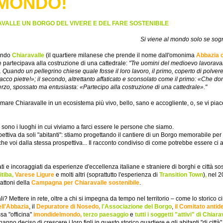
MONDO!
VALLE UN BORGO DEL VIVERE E DEL FARE SOSTENIBILE
Si viene al mondo solo se sog
ando
Chiaravalle
(i
l quartiere milanese che prende il nome dall'omonima
Abbazia 
e partecipava alla costruzione di una cattedrale:
"
Tre uomini del medioevo lavorava
. Quando un pellegrino chiese quale fosse il loro lavoro, il primo, coperto di polver
cco pietre!»; il secondo, altrettanto affaticato e sconsolato come il primo: «Che do
erzo, spossato ma entusiasta: «Partecipo alla costruzione di una cattedrale
»."
mare Chiaravalle in un ecosistema più vivo, bello, sano e accogliente, o, se vi piace
e sono i luoghi in cui viviamo a farci essere le persone che siamo.
pettiva da soli "abitanti": stiamo progettando il cantiere di un Borgo memorabile per tut
 voi dalla stessa prospettiva... Il racconto condiviso di come potrebbe essere ci a
ti e incoraggiati da esperienze d'eccellenza italiane e straniere di borghi e città so
itiba,
Varese Ligure
e molti altri (soprattutto l'esperienza di
Transition Town
)
,
nel 2
attoni della
Campagna
per Chiaravalle
sostenibile
.
? Mettere in rete, oltre a chi si impegna da tempo nel territorio – come lo storico c
ell'Abbazia
, il
Depuratore di Nosedo,
l'
Associazione del Borgo
,
il Comitato anti
ssa "officina"
imondidelmondo
,
terzo paesaggio
e
tutti i soggetti "attivi" di Chiara
anno deciso di crescere i loro figli in questo storico quartiere e gli abitanti "di citt