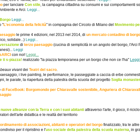
go
per lanciare
Con stile
, la campagna cittadina su consumi e sui comportamenti sos
Ambiente e Arci.
Leggi...
i Borgo
Leggi...
o "
L'economia della felicità
" in compagnia del Circolo di Milano del
Movimento per
aesaggio
le prime 4 edizioni, nel 2013 nel 2014, di
un mercato contadino di borg
ico, solidale...)
Leggi...
nversazione
di
terzo paesaggio
(cucina di semplicità in un angolo del borgo, l'Arci
anesi)...
Leggi
nsARCI
con noi!
Leggi...
e ti s-piazza!
realizzato "la piazza temporanea per un borgo che non ce l'ha"
Leggi
abeaux vivant
dei
Teatri del sacro
.
aesaggio, i live painting, le performance, le passeggiate a caccia di erbe commestib
egni, le parate, la riapertura della palestra della scuola
del progetto
Soglia monaste
e
di FaceBook: Borgomondo per Chiaravalle sostenibile, Anguriera di Chiaravall
esaggio
 nuove alleanze con la Terra e con i suoi abitanti
attraverso l'arte, il gioco, il riciclo
ori dell'arte didattica e le realtà del territorio
ordinamento di associazioni, abitanti e operatori del borg
o
finalizzato, tra le altr
condiviso
per il ripristino e l'
uso sociale della palestra della scuola materna
,
in gr