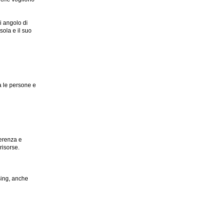
di angolo di
sola e il suo
a le persone e
oerenza e
 risorse
.
ising, anche