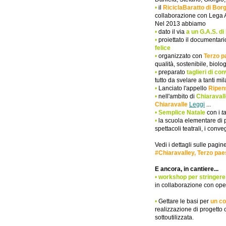
•
il
RiciclaBaratto di Bor
collaborazione con Lega 
N
el 2013
abbiamo
•
dato il via
a un G.A.S. d
•
proiettato il documentari
felice
•
organizzato con
Terzo p
qualità, sostenibile, biolog
•
preparato
taglieri di co
tutto da svelare a tanti mil
•
Lanciato l'appello
Ripe
•
nell'ambito di
Chiaravall
Chiaravalle
Leggi
...
•
Semplice Natale
con i
t
•
la scuola elementare di p
spettacoli teatrali, i conv
Vedi i dettagli sulle pagin
#Chiaravalley, Terzo pa
E ancora, in cantiere
...
•
workshop
per stringere
in collaborazione con operat
•
G
ettare le basi per
un co
realizzazione di progetto 
sottoutilizzata.