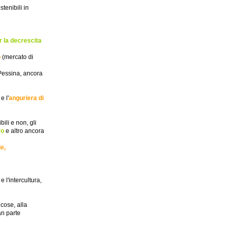
tenibili in
 la decrescita
o
(mercato di
 Pessina, ancora
e l'
anguriera di
ili e non, gli
ro
e altro ancora
e,
 e l'intercultura,
e cose, alla
an parte