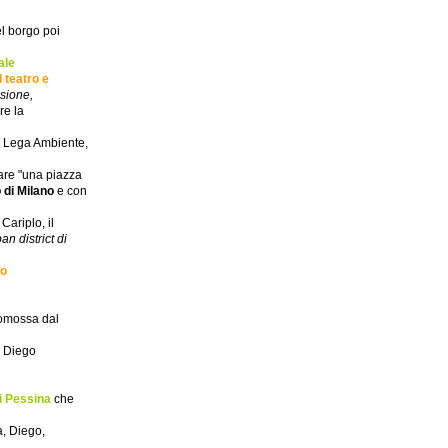
el borgo poi
ale
l teatro e
esione,
re la
n Lega Ambiente,
are "una piazza
 di Milano
e con
Cariplo, il
an district di
io
omossa dal
, Diego
i Pessina
che
a, Diego,