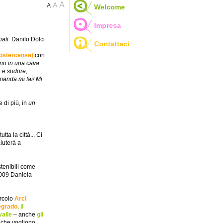
A
A
A
Welcome
Impresa
nati
. Danilo Dolci
Contattaci
cistercense)
con
no in una cava
e e sudore,
manda mi fai! Mi
 di più, in
un
ta la città... Ci
iuterà a
stenibili come
009 Daniela
ircolo
Arci
degrado
,
il
valle
– anche
gli
à" che vogliono