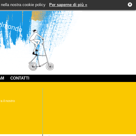
×
tti nella nostra cookie policy
Per saperne di più »
AM
CONTATTI
a il nostro