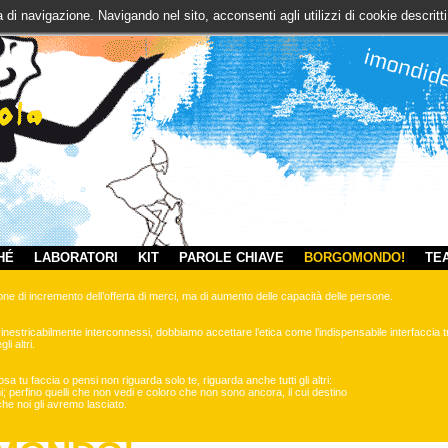
za di navigazione. Navigando nel sito, acconsenti agli utilizzi di cookie descri
HÉ
LABORATORI
KIT
PAROLE CHIAVE
BORGOMONDO!
TE
ne di incremento dell’offerta di merci, ma di aumento delle capacità delle persone.
 inestricabilmente interconnessi, dobbiamo accettare l’etica come l’indispensabile interfaccia tr
li altri.
a tu faccia o pensi non riguarda solo te, riguarda anche tutti gli altri:
ssimi; perfino quelli che non vedi e coloro che non sono ancora, il cui destino
e noi gli avremo lasciato.