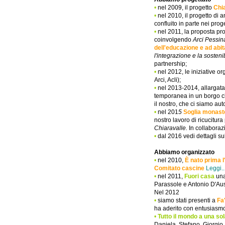
•
nel 2009, il progetto
Chia
•
nel 2010, il progetto di 
confluito in parte nei prog
•
nel 2011,
la proposta pr
coinvolgendo
Arci Pessin
dell'educazione e ad abit
l'integrazione e la sostenibi
partnership;
•
nel 2012, le iniziative 
Arci, Acli);
•
nel 2013
-
2014, allargata
temporanea in un borgo ch
il nostro, che ci siamo auto
•
nel 201
5
Soglia monaste
nostro lavoro
di
ricucitura
Chiaravalle.
In collaboraz
•
dal 2016 vedi dettagli
su
Abbiamo organizzato
•
nel 2010,
È nato prima l'
Comitato cascine
Leggi..
•
nel 2011,
Fuori casa
una
Parassole e Antonio D'Aus
N
el 2012
•
siamo stati presenti
a
Fa
ha aderito con entusiasmo
•
Tutto il mondo a una sol
Daniela, Stefano, Giorgio,