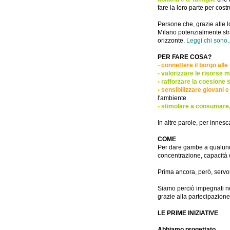
fare la loro parte per cost
Persone che, grazie alle lo
Milano potenzialmente strao
orizzonte.
Leggi
chi sono..
PER FARE COSA?
•
connettere il borgo alle
•
valorizzare le risorse m
•
rafforzare la coesione 
•
sensibilizzare giovani e 
l'ambiente
•
stimolare a consumare,
In altre parole, per innes
COME
Per dare gambe a qualunqu
concentrazione,
capacità
Prima ancora, però, serv
Siamo perciò impegnati nell
grazie alla partecipazione 
LE PRIME INIZIATIVE
Abbiamo progettato